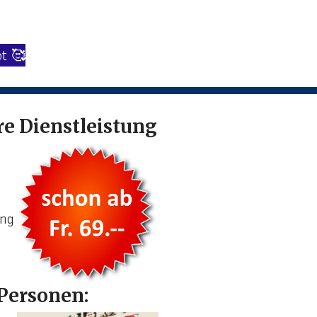
t 🥰
re Dienstleistung
ung
Personen: